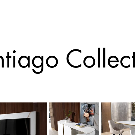
Sarimóveis
tiago Collec