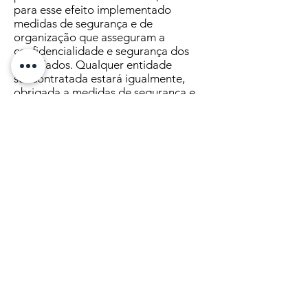
para esse efeito implementado
medidas de segurança e de
organização que asseguram a
confidencialidade e segurança dos
seus dados. Qualquer entidade
subcontratada estará igualmente,
obrigada a medidas de segurança e
apenas será autorizada a tratar
quaisquer dados pessoais dos quais
sejamos titulares se nos oferecerem
garantias de segurança e
confidencialidade.
É importante que o utilizador tenha
consciência que nenhum método de
transmissão ou armazenamento de
dados, é inviolável. Por isso, na
máxima extensão permitida pela lei,
não poderemos ser responsabilizados
por quaisquer perdas ou danos de
qualquer natureza, decorrentes de
fraude informática, ou qualquer outra