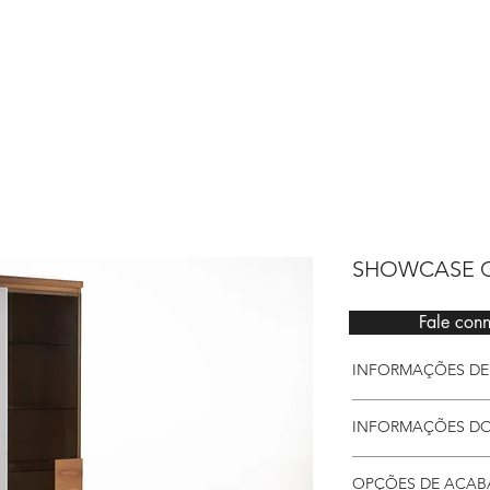
Sarimóveis
SHOWCASE 
Fale con
INFORMAÇÕES DE
Vitrine Góis, a pe
INFORMAÇÕES D
composição da su
Detalhes
OPÇÕES DE ACA