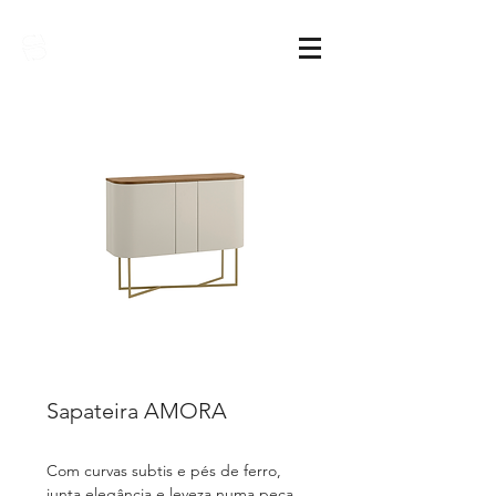
Sarimóveis
Sapateira AMORA
Com curvas subtis e pés de ferro,
junta elegância e leveza numa peça