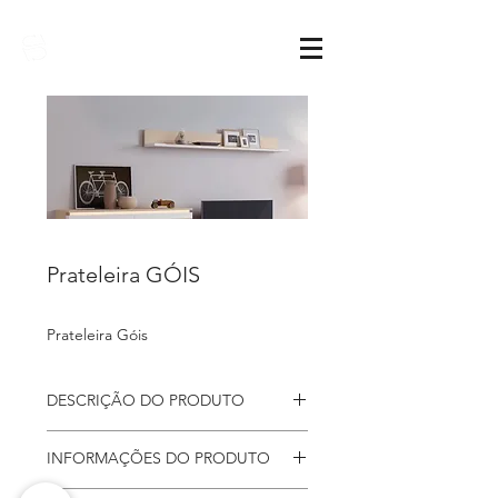
Sarimóveis
Prateleira GÓIS
Prateleira Góis
DESCRIÇÃO DO PRODUTO
Prateleira
Góis, a peça que
INFORMAÇÕES DO PRODUTO
complementa na perfeição a
composição da sua sala.