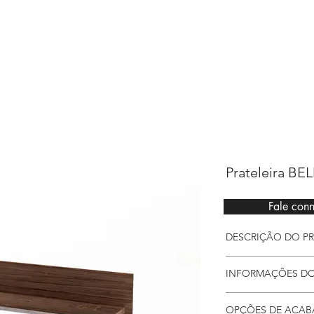
Sarimóveis
Prateleira B
Fale con
DESCRIÇÃO DO P
Prateleira Belmon
INFORMAÇÕES D
que complementa a
Detalhes
OPÇÕES DE ACA