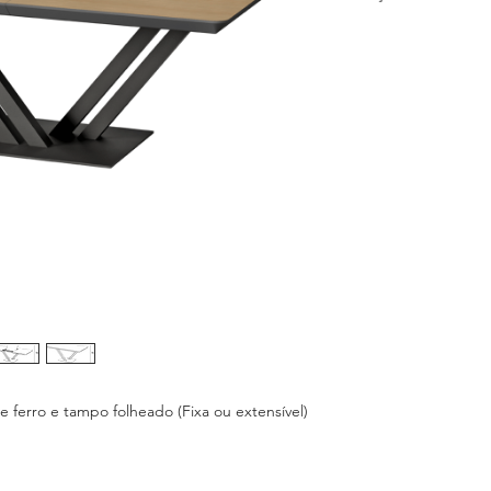
Referência:
01MOG
Tipo:
Mesa de Jant
VER
e capa folheada
Acabamento:
Lacado Mate (L
Carvalho (CA12)
Ferro (FR02)
Existe opção fixa e
Dimensões
Comprimento:
20
Profundidade:
110
Altura:
76 cm
erro e tampo folheado (Fixa ou extensível)