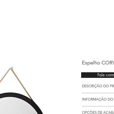
Sarimóveis
Espelho CO
Fale con
DESCRIÇÃO DO P
Espelho circular 
INFORMAÇÃO DO
ideal para um esp
Detalhes
OPÇÕES DE ACA