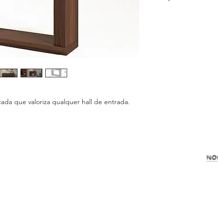
Referência:
01BEL
Tipo:
Consola
VER
Acabamento:
Carvalho (CJ)
Cerâmica (CR21
ada que valoriza qualquer hall de entrada.