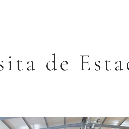
Sarimóveis
sita de Est