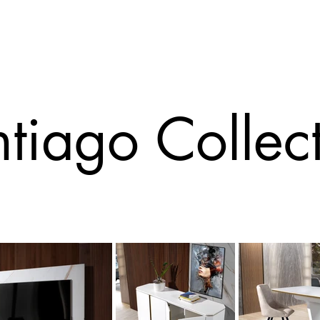
Sarimóveis
tiago Collec