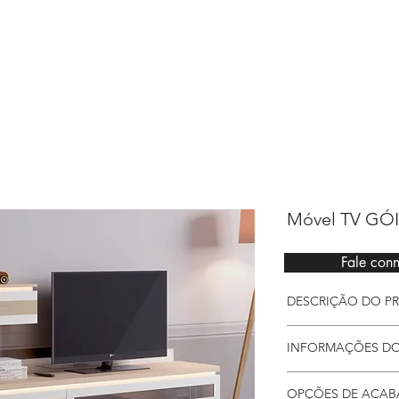
Sarimóveis
Móvel TV GÓ
Fale con
DESCRIÇÃO DO P
Móvel Tv
Góis com 
INFORMAÇÕES D
Indispensável em 
Detalhes
OPÇÕES DE ACA