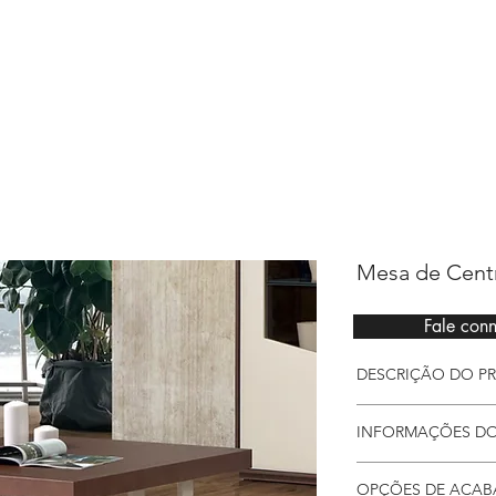
Sarimóveis
Mesa de Cent
Fale con
DESC
Mesa de centro em
INFORMAÇÕES D
Os acabamentos mi
intemporal e sim
Detalhes
OPÇÕES DE ACA