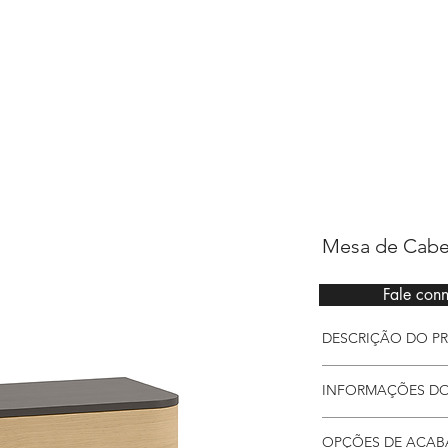
Sarimóveis
Mesa de Cab
Fale con
DESCRIÇÃO DO P
Mesa de cabeceir
INFORMAÇÕES D
minimalista ideal 
de quarto.
Detalhes
OPÇÕES DE ACA