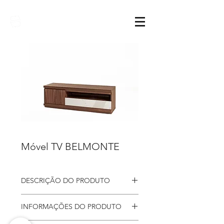
Sarimóveis
Móvel TV BELMONTE
DESCRIÇÃO DO PRODUTO
Móvel Tv
Belmonte, constituído
INFORMAÇÕES DO PRODUTO
por uma porta, uma gaveta e um
nicho. Pensado para um ambiente