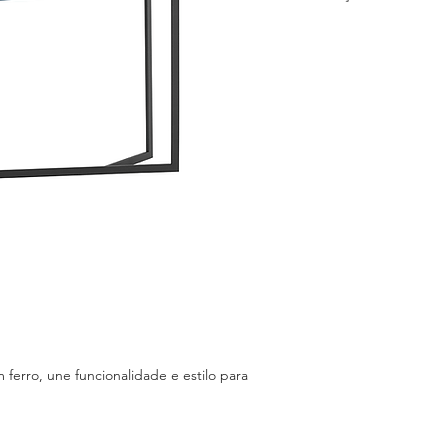
Referências:
AMOC
Tipo:
Consola
VER
Acabamento:
Lacado Mate (L
Carvalho (S06)
 ferro, une funcionalidade e estilo para