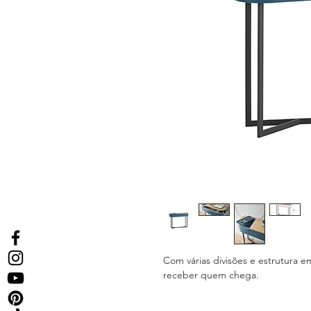
Com várias divisões e estrutura em
receber quem chega.